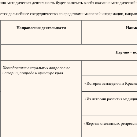
чно-методическая деятельность будет включать в себя оказание методическо
тся дальнейшее сотрудничество со средствами массовой информации, направл
Направления деятельности
Наиме
Научно – и
Исследование актуальных вопросов по
истории, природе и культуре края
«История земледелия в Красн
«Из истории развития медици
«Жертвы сталинских репресси