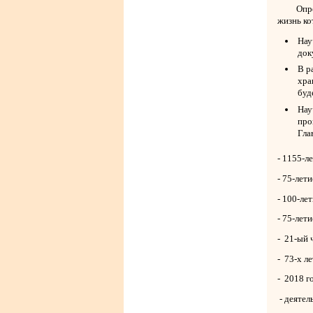
Определя
жизнь ко
Нау
док
В р
хра
буд
Нау
про
Гла
- 1155-л
- 75-лет
- 100-ле
- 75-лет
- 21-ый
- 73-х л
- 2018 г
- деятел