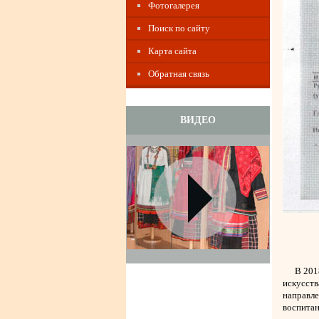
Фотогалерея
Поиск по сайту
Карта сайта
Обратная связь
ВИДЕО
В 2018 г
искусств
направл
воспитан