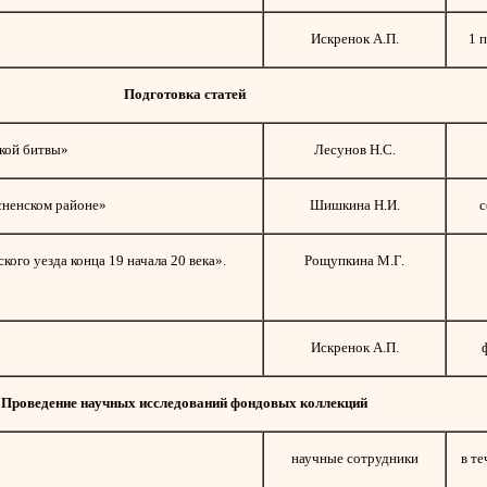
»
Искренок А.П.
1 
Подготовка статей
кой битвы»
Лесунов Н.С.
сненском районе»
Шишкина Н.И.
с
ого уезда конца 19 начала 20 века».
Рощупкина М.Г.
Искренок А.П.
Проведение научных исследований фондовых коллекций
научные сотрудники
в те