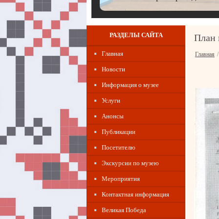
РАЗДЕЛЫ САЙТА
План 
Главная
Главная
Новости
Информация о музее
Услуги
Анонсы
Публикации
Посетителю
Экскурсии по музею
Мероприятия
Контактная информация
Великая Победа