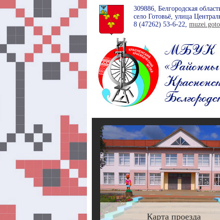
309886, Белгородская област
село Готовьё, улица Централь
8 (47262)
53-6-22
,
muzei.got
Карта проезда