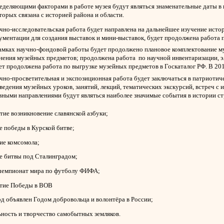
ющими факторами в работе музея будут являться знаменательные даты в ист
торых связана с историей района и области.
чно-исследовательская работа будет направлена на дальнейшее изучение истор
ументации для создания выставок и мини-выставок, будет продолжена работа 
амках научно-фондовой работы будет продолжено плановое комплектование му
нения музейных предметов; продолжена работа по научной инвентаризации, 
ет продолжена работа по выгрузке музейных предметов в Госкаталог РФ. В 20
чно-просветительная и экспозиционная работа будет заключаться в патриотич
ведения музейных уроков, занятий, лекций, тематических экскурсий, встреч с
вными направлениями будут являться наиболее значимые события в истории ст
етие возникновение славянской азбуки;
ие победы в Курской битве;
тие комсомола;
ие битвы под Сталинградом;
 чемпионат мира по футболу ФИФА;
етие Победы в ВОВ
од объявлен Годом добровольца и волонтёра в России;
ьность и творчество самобытных земляков.