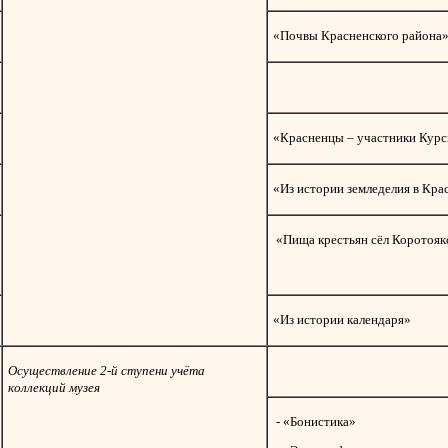
«Почвы Красненского района
«Красненцы – участники Курс
«Из истории земледелия в Кра
«Пища крестьян сёл Коротоякск
«Из истории календаря»
Осуществление 2-й ступени учёта
коллекций музея
- «Бонистика»