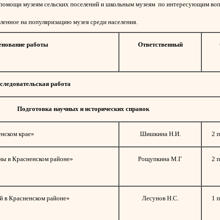
й помощи музеям сельских поселений и школьным музеям по интересующим во
енное на популяризацию музея среди населения.
нование работы
Ответственный
сследовательская работа
Подготовка научных и исторических справок
енском крае»
Шишкина Н.И.
2 
ны в Красненском районе»
Рощупкина М.Г
2 
й в Красненском районе»
Лесунов Н.С.
1 