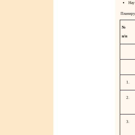
Нау
Планируе
№
п/п
1.
2.
3.