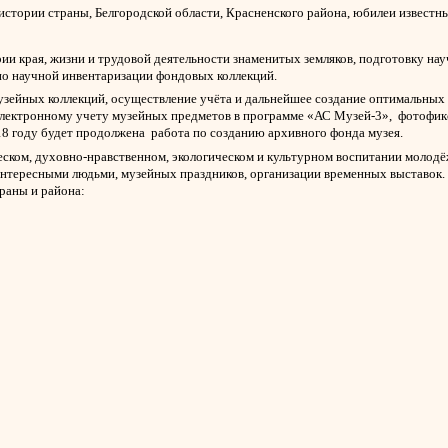
ории страны, Белгородской области, Красненского района, юбилеи известны
ии края, жизни и трудовой деятельности знаменитых земляков, подготовку на
по научной инвентаризации фондовых коллекций.
зейных коллекций, осуществление учёта и дальнейшее создание оптимальных
электронному учету музейных предметов в программе «АС Музей-3», фотофик
18 году будет продолжена работа по созданию архивного фонда музея.
еском, духовно-нравственном, экологическом и культурном воспитании молод
 интересными людьми, музейных праздников, организации временных выставок.
раны и района: