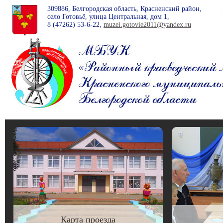
309886, Белгородская область, Красненский район,
село Готовьё, улица Центральная, дом 1,
8 (47262)
53-6-22
,
muzei.gotovie2011@yandex.ru
Карта проезда