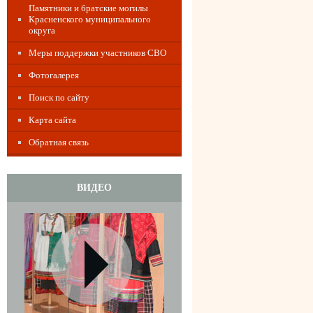
Памятники и братские могилы
Красненского муниципального
округа
Меры поддержки участников СВО
Фотогалерея
Поиск по сайту
Карта сайта
Обратная связь
ВИДЕО