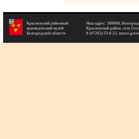
Красненский районный
Наш адрес: 309886, Белгородс
краеведческий музей
Красненский район, село Готов
Белгородской области
8 (47262) 53-6-22, muzei.got