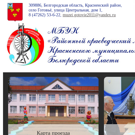
309886, Белгородская область, Красненский район,
село Готовьё, улица Центральная, дом 1,
8 (47262)
53-6-22
,
muzei.gotovie2011@yandex.ru
Карта проезда