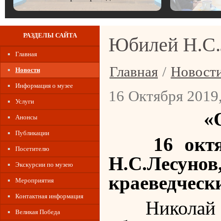
РАЗДЕЛЫ САЙТА
Юбилей Н.С.
Главная
Главная
/
Новост
Новости
Информация о музее
16 Октября 2019,
Услуги
«
Анонсы
Публикации
16 октя
Посетителю
Н.С.Лесуно
Экскурсии по музею
краеведческ
Мероприятия
Контактная информация
Николай С
Великая Победа