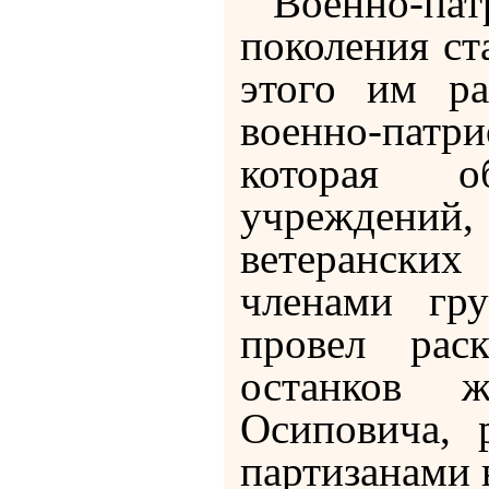
Военно-патр
поколения ст
этого им р
военно-пат
которая о
учреждений
ветеранских
членами гр
провел рас
останков 
Осиповича, 
партизанами в