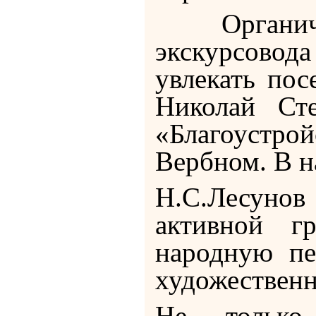
Органи
экскурсовод
увлекать по
Николай Ст
«Благоустр
Вербном. В н
Н.С.Лесунов 
активной г
народную пе
художественн
Не только