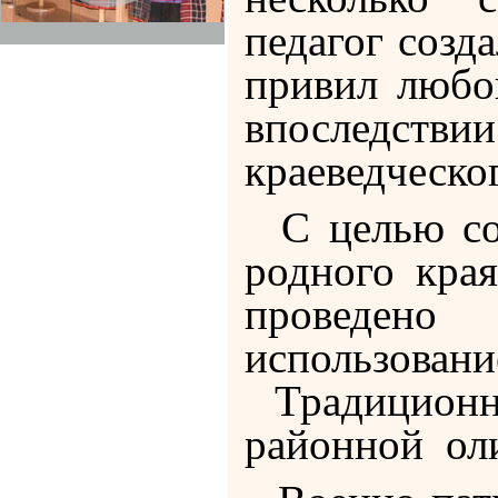
педагог созд
привил любо
впоследстви
краеведческо
С целью сох
родного кра
проведено
использован
Традицион
районной ол