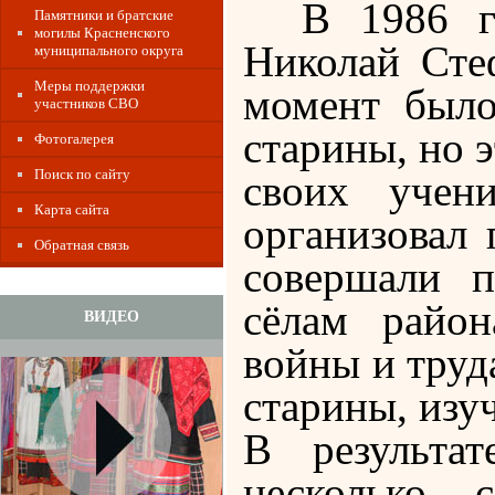
В 1986 г
Памятники и братские
могилы Красненского
Николай Сте
муниципального округа
Меры поддержки
момент было
участников СВО
старины, но 
Фотогалерея
Поиск по сайту
своих учен
Карта сайта
организовал
Обратная связь
совершали 
сёлам район
ВИДЕО
войны и труд
старины, изу
В результа
несколько 