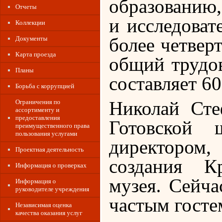
образованию,
Отчеты
и исследоват
Коллекции
более четвер
Документы
Карта проезда
общий трудов
Планы
составляет 60
Борьба с коррупцией
Ограничения по
Николай Сте
ассортименту и
предоставления
Готовской 
преимущественного права
пользования услугами
директором,
Проектная деятельность
создания Кр
Информация о проверках
музея. Сейча
Информация о
руководителе учреждения
частым госте
Независимая оценка
качества оказания услуг