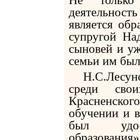
деятельность
является об
супругой На
сыновей и уж
семьи им был
Н.С.Лесуно
среди сво
Красненско
обучении и 
был удост
образования