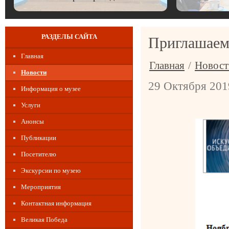
РАЗДЕЛЫ САЙТА
Приглашаем 
Главная
Главная
/
Новост
Новости
29 Октября 201
Информация о музее
Услуги
Анонсы
Публикации
Посетителю
Экскурсии по музею
Мероприятия
Контактная информация
Великая Победа