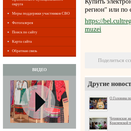
Купить электро
округа
регион" или по
Меры поддержки участников СВО
https://bel.cultr
Фотогалерея
muzei
Поиск по сайту
Карта сайта
Обратная связь
Поделиться с
ВИДЕО
Другие новост
О.Головина п
Чернянские жи
Красненской т