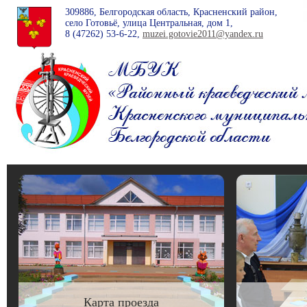
309886, Белгородская область, Красненский район,
село Готовьё, улица Центральная, дом 1,
8 (47262)
53-6-22
,
muzei.gotovie2011@yandex.ru
Карта проезда