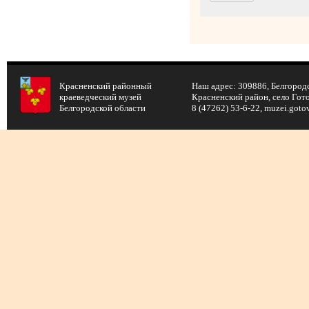
Красненский районный
Наш адрес: 309886, Белгородс
краеведческий музей
Красненский район, село Готов
Белгородской области
8 (47262) 53-6-22, muzei.got