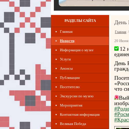
РАЗДЕЛЫ САЙТА
День 
Главная
Главная
Новости
20 Июня 
12 
Информация о музее
единен
Услуги
День 
гражд
Анонсы
Посет
Публикации
«Росс
Посетителю
что с
Экскурсии по музею
Вый
изобр
Мероприятия
#Роди
#Росм
Контактная информация
#Крас
Великая Победа