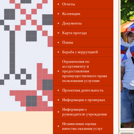
Отчеты
Коллекции
Документы
Карта проезда
Планы
Борьба с коррупцией
Ограничения по
ассортименту и
предоставления
преимущественного права
пользования услугами
Проектная деятельность
Информация о проверках
Информация о
руководителе учреждения
Независимая оценка
качества оказания услуг