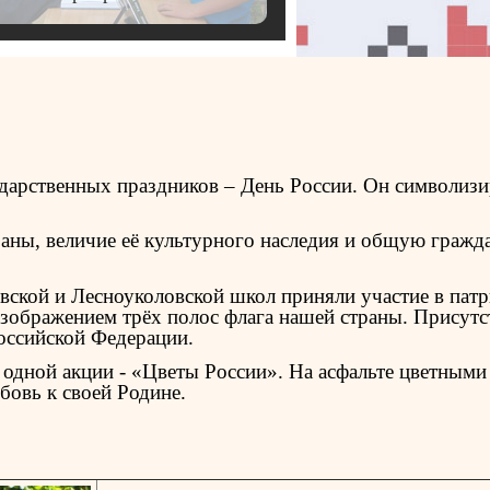
ударственных праздников – День России. Он символиз
аны, величие её культурного наследия и общую гражд
товской и Лесноуколовской школ приняли участие в пат
изображением трёх полос флага нашей страны. Присутс
оссийской Федерации.
 одной акции - «Цветы России». На асфальте цветными
бовь к своей Родине.