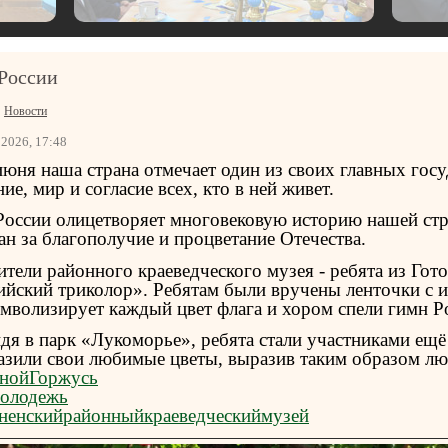
России
/
Новости
2026, 17:48
июня наша страна отмечает один из своих главных гос
ие, мир и согласие всех, кто в ней живет.
России олицетворяет многовековую историю нашей стр
ан за благополучие и процветание Отечества.
ители районного краеведческого музея - ребята из Го
ийский триколор». Ребятам были вручены ленточки с 
имволизирует каждый цвет флага и хором спели гимн Р
дя в парк «Лукоморье», ребята стали участниками ещё
азили свои любимые цветы, выразив таким образом лю
нойГоржусь
олодежь
ненскийрайонныйкраеведческиймузей