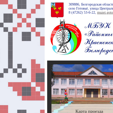
309886, Белгородская област
село Готовьё, улица Централь
8 (47262)
53-6-22
,
muzei.got
Карта проезда