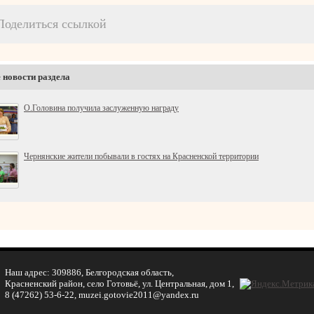
Поделиться ссылкой
 новости раздела
О.Головина получила заслуженную награду
Чернянские жители побывали в гостях на Красненской территории
Наш адрес: 309886, Белгородская область,
Красненский район, село Готовьё, ул. Центральная, дом 1,
8 (47262) 53-6-22, muzei.gotovie2011@yandex.ru