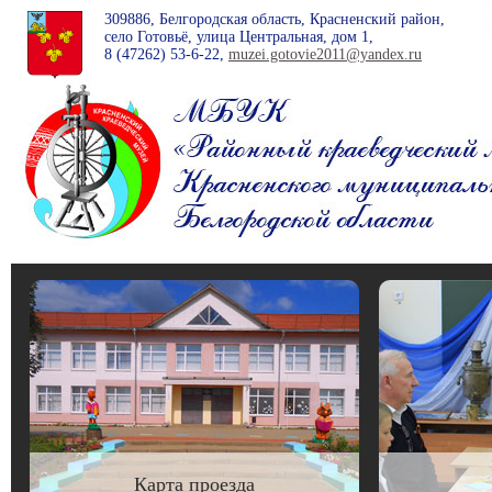
309886, Белгородская область, Красненский район,
село Готовьё, улица Центральная, дом 1,
8 (47262)
53-6-22
,
muzei.gotovie2011@yandex.ru
Карта проезда