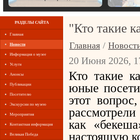
РАЗДЕЛЫ САЙТА
"Кто такие к
Главная
Главная
/
Новост
Новости
Информация о музее
20 Июня 2026, 1
Услуги
Кто такие к
Анонсы
юные посети
Публикации
Посетителю
этот вопрос
Экскурсии по музею
рассмотрели
Мероприятия
как «бекеша
Контактная информация
настоящую к
Великая Победа