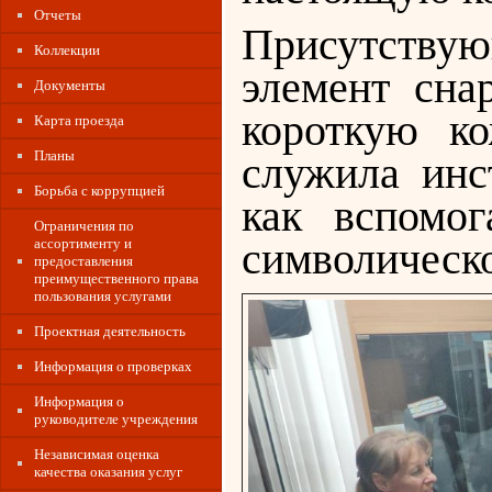
Отчеты
Присутству
Коллекции
элемент сна
Документы
короткую к
Карта проезда
Планы
служила инс
Борьба с коррупцией
как вспомо
Ограничения по
символическо
ассортименту и
предоставления
преимущественного права
пользования услугами
Проектная деятельность
Информация о проверках
Информация о
руководителе учреждения
Независимая оценка
качества оказания услуг