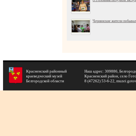
Чернянские жители побывали
Красненский районный
Наш адрес: 309886, Белгородс
краеведческий музей
Красненский район, село Готов
Белгородской области
8 (47262) 53-6-22, muzei.got