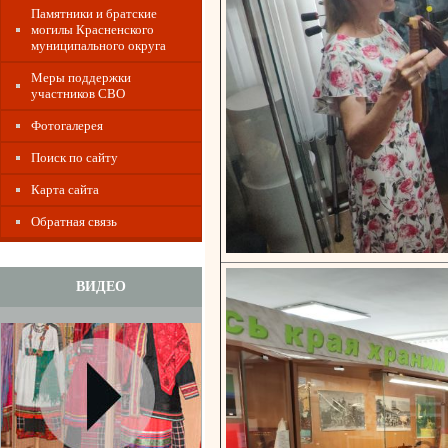
Памятники и братские
могилы Красненского
муниципального округа
Меры поддержки
участников СВО
Фотогалерея
Поиск по сайту
Карта сайта
Обратная связь
ВИДЕО