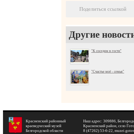
Поделиться ссылкой
Другие новост
"К соседям в гости"
"Счастье моё - семья"
Красненский районный
Наш адрес: 309886, Белгородс
краеведческий музей
Красненский район, село Готов
Белгородской области
8 (47262) 53-6-22, muzei.got