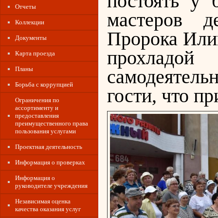
постоять у 
Отчеты
мастеров де
Коллекции
Пророка Илии
Документы
прохладой
Карта проезда
Планы
самодеятель
Борьба с коррупцией
гости, что пр
Ограничения по
ассортименту и
предоставления
преимущественного права
пользования услугами
Проектная деятельность
Информация о проверках
Информация о
руководителе учреждения
Независимая оценка
качества оказания услуг