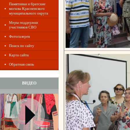
Памятники и братские
могилы Красненского
муниципального округа
Меры поддержки
участников СВО
Фотогалерея
Поиск по сайту
Карта сайта
Обратная связь
ВИДЕО