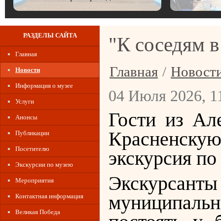
РАЗДЕЛЫ САЙТА
"К соседям в
Главная
Главная
/
Новост
Новости
Информация о музее
04 Июля 2026, 1
Услуги
Гости из Ал
Анонсы
Красненскую
Публикации
Посетителю
экскурсия по
Экскурсии по музею
Экскурсан
Мероприятия
муниципально
Контактная информация
Великая Победа