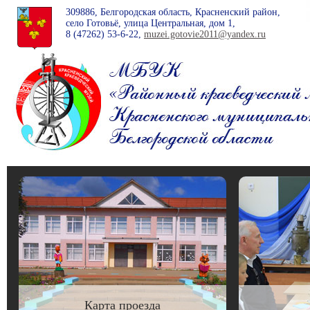
309886, Белгородская область, Красненский район,
село Готовьё, улица Центральная, дом 1,
8 (47262)
53-6-22
,
muzei.gotovie2011@yandex.ru
Карта проезда