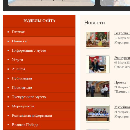
РАЗДЕЛЫ САЙТА
Новости
Главная
Встреча "
10 Марта 20
Новости
Мероприят
Информация о музее
Экскурси
Услуги
05 Марта 20
Самые лю
Анонсы
Публикации
Проект
Посетителю
21 Февраля 
"Память о
Экскурсии по музею
Мероприятия
Музейная
21 Февраля 
Контактная информация
Мероприят
Великая Победа