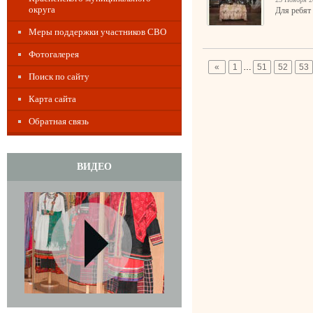
округа
Для ребят
Меры поддержки участников СВО
Фотогалерея
«
1
…
51
52
53
Поиск по сайту
Карта сайта
Обратная связь
ВИДЕО