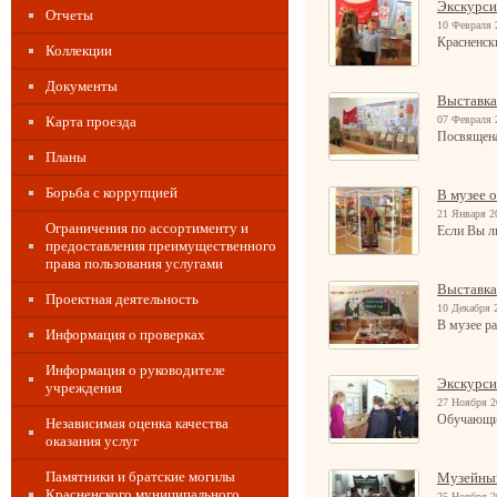
Экскурси
Отчеты
10 Февраля 
Красненск
Коллекции
Документы
Выставка
Карта проезда
07 Февраля 
Посвящена
Планы
Борьба с коррупцией
В музее 
21 Января 2
Ограничения по ассортименту и
Если Вы л
предоставления преимущественного
права пользования услугами
Выставка
Проектная деятельность
10 Декабря 
В музее ра
Информация о проверках
Информация о руководителе
Экскурси
учреждения
27 Ноября 2
Обучающие
Независимая оценка качества
оказания услуг
Памятники и братские могилы
Музейный
Красненского муниципального
25 Ноября 2