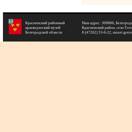
Красненский районный
Наш адрес: 309886, Белгородс
краеведческий музей
Красненский район, село Готов
Белгородской области
8 (47262) 53-6-22, muzei.got