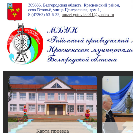
309886, Белгородская область, Красненский район,
село Готовьё, улица Центральная, дом 1,
8 (47262)
53-6-22
,
muzei.gotovie2011@yandex.ru
Карта проезда