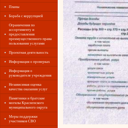
Планы
Борьба с коррупцией
Ограничения по
ассортименту и
предоставления
преимущественного права
пользования услугами
Проектная деятельность
Информация о проверках
Информация о
руководителе учреждения
Независимая оценка
качества оказания услуг
Памятники и братские
могилы Красненского
муниципального округа
Меры поддержки
участников СВО