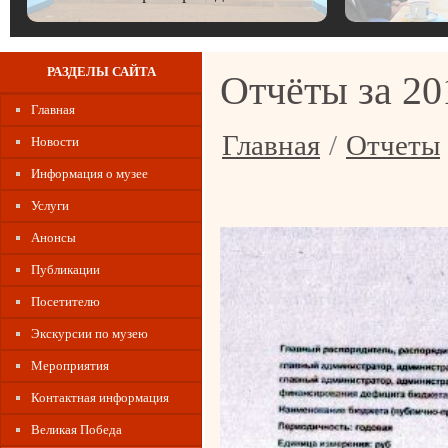
РАЗДЕЛЫ САЙТА
Отчёты за 20
Главная
Главная
/
Отчеты
Новости
Информация о музее
Услуги
Анонсы
Публикации
Посетителю
Экскурсии по музею
Мероприятия
Контактная информация
Великая Победа