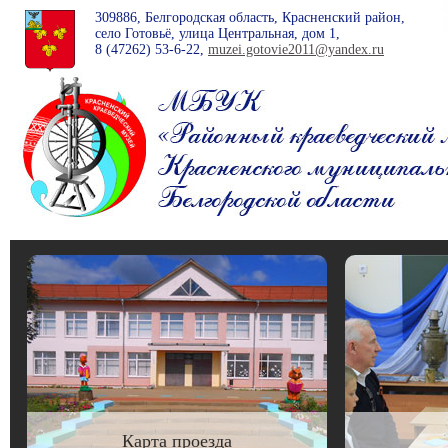
309886, Белгородская область, Красненский район,
село Готовьё, улица Центральная, дом 1,
8 (47262)
53-6-22
,
muzei.gotovie2011@yandex.ru
Карта проезда