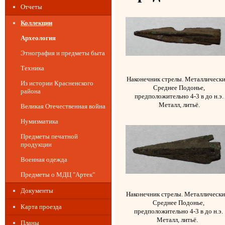
Отчеты
Коллекции
Археология
Этнография и предметы быта
Техника
Наконечник стрелы. Металлическ
Из истории Красненского
Среднее Подонье,
района
предположительно 4-3 в до н.э.
Металл, литьё.
Великая Отечественная война
Нумизматика
Предметы печатной
продукции
Военная одежда
Предметы о МДЦ "Артек"
Документы
Наконечник стрелы. Металлически
Среднее Подонье,
Карта проезда
предположительно 4-3 в до н.э.
Металл, литьё.
Планы