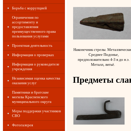
Борьба с коррупцией
Ограничения по
ассортименту и
предоставления
преимущественного права
пользования услугами
Проектная деятельность
Наконечник стрелы. Металлически
Среднее Подонье,
Информация о проверках
предположительно 4-3 в до н.э.
Информация о руководителе
Металл, литьё.
учреждения
Предметы сла
Независимая оценка качества
оказания услуг
Памятники и братские
могилы Красненского
муниципального округа
Меры поддержки участников
СВО
Фотогалерея