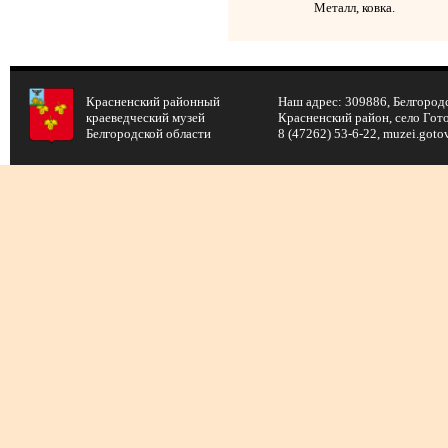
Металл, ковка.
Красненский районный
Наш адрес: 309886, Белгородс
краеведческий музей
Красненский район, село Готов
Белгородской области
8 (47262) 53-6-22, muzei.got