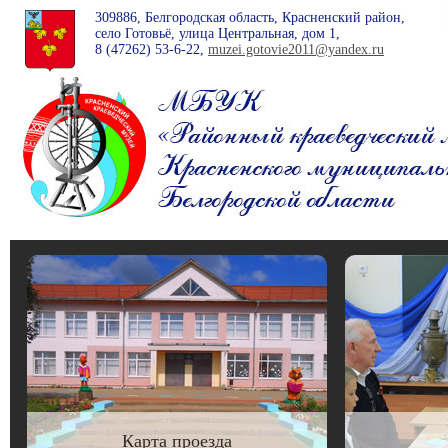
309886, Белгородская область, Красненский район,
село Готовьё, улица Центральная, дом 1,
8 (47262)
53-6-22
,
muzei.gotovie2011@yandex.ru
Карта проезда