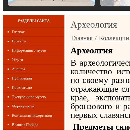
РАЗДЕЛЫ САЙТА
Археология
Главная
Главная
/
Коллекции
Новости
Археолгия
Информация о музее
Услуги
В археологичес
количество ис
Анонсы
по своему разн
Публикации
отражающие сл
Посетителю
крае, экспона
Экскурсии по музею
бронзового и р
Мероприятия
первых славян
Контактная информация
Предметы ски
Великая Победа