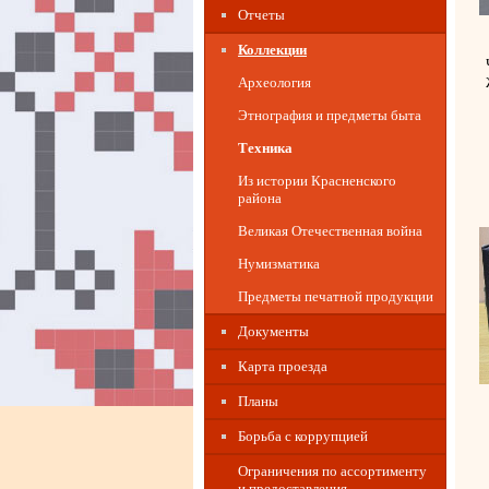
Отчеты
Коллекции
Археология
Этнография и предметы быта
Техника
Из истории Красненского
района
Великая Отечественная война
Нумизматика
Предметы печатной продукции
Документы
Карта проезда
Планы
Борьба с коррупцией
Ограничения по ассортименту
и предоставления