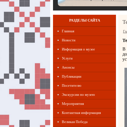
РАЗДЕЛЫ САЙТА
Т
Главная
Гл
Новости
Т
В 
Информация о музее
д
Услуги
ус
Анонсы
Публикации
Посетителю
Экскурсии по музею
Мероприятия
Контактная информация
Великая Победа