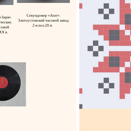
Секундомер «Агат».
«Заря».
Златоустовский часовой завод
ческие.
2-я пол.20 в.
совой
 ХХ в.