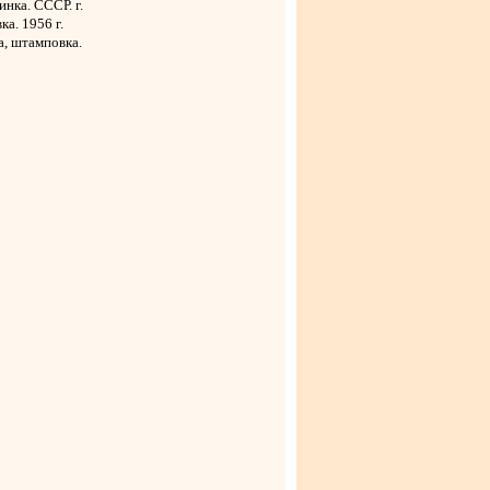
нка. СССР. г.
ка. 1956 г.
а, штамповка.