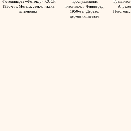
Фотоаппарат «Фотокор». СССР.
прослушивания
Грампласти
1930-е гг. Металл, стекло, ткань,
пластинок. г Ленинград.
Апрелев
штамповка.
1950-е гг. Дерево,
Пластмасс
дерматин, металл.