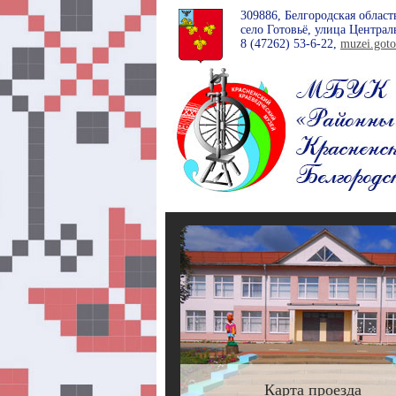
309886, Белгородская област
село Готовьё, улица Централь
8 (47262)
53-6-22
,
muzei.got
Карта проезда