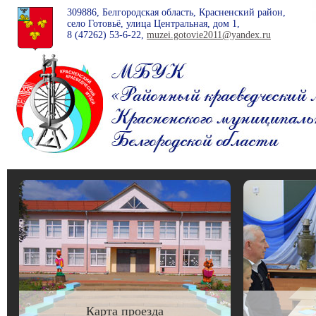
309886, Белгородская область, Красненский район,
село Готовьё, улица Центральная, дом 1,
8 (47262)
53-6-22
,
muzei.gotovie2011@yandex.ru
Карта проезда