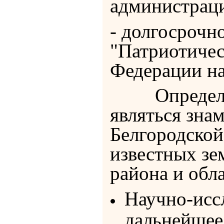
администраци
- долгосрочн
"Патриотичес
Федерации на
Определяющ
являться зна
Белгородской
известных зе
района и обла
Научно-иссл
дальнейшее