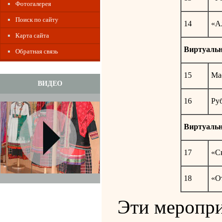
Фотогалерея
Поиск по сайту
14
«А
Карта сайта
Виртуальн
Обратная связь
15
Ма
ВИДЕО
16
Ру
Виртуальн
17
«С
18
«О
Эти меропри