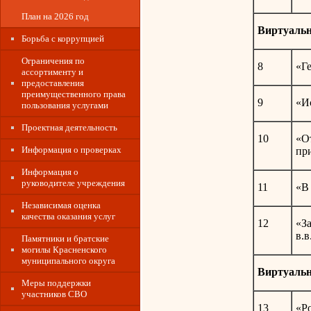
План на 2026 год
Виртуаль
Борьба с коррупцией
Ограничения по
8
«Г
ассортименту и
предоставления
преимущественного права
9
«И
пользования услугами
Проектная деятельность
10
«О
Информация о проверках
пр
Информация о
руководителе учреждения
11
«В
Независимая оценка
качества оказания услуг
12
«За
в.в
Памятники и братские
могилы Красненского
муниципального округа
Виртуальн
Меры поддержки
участников СВО
13
«Р