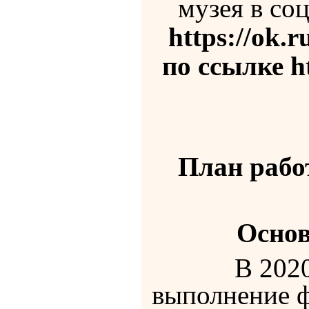
музея в со
https://ok.
по ссылке h
План раб
Основ
В 2020 году
выполнение ф