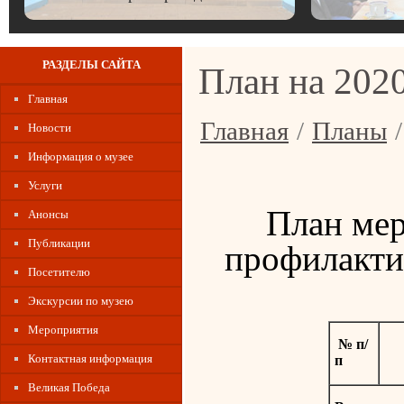
РАЗДЕЛЫ САЙТА
План на 2020
Главная
Главная
/
Планы
/
Новости
Информация о музее
Услуги
План ме
Анонсы
Публикации
профилакти
Посетителю
Экскурсии по музею
Мероприятия
№ п/
Контактная информация
п
Великая Победа